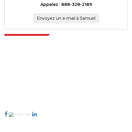
Appelez : 888-328-2189
Envoyez un e-mail à Samuel
Extrapolate dispose d'un réseau raffiné d'éditeurs de premier plan à
travers le monde couvrant les marchés et les micro-marchés qui
apportent le pouvoir de prise de décision. Notre réseau d'éditeurs est
classé en fonction de la qualité des rapports produits ainsi que de
l'indexation des commentaires des clients.
talk@extrapolate.com
888-328-2189
Connectez-vous avec nous
Secteur d'activité