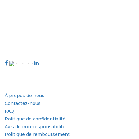
Extrapolate dispose d'un réseau raffiné d'éditeurs de premier plan à
travers le monde couvrant les marchés et les micro-marchés qui
apportent le pouvoir de prise de décision. Notre réseau d'éditeurs est
classé en fonction de la qualité des rapports produits ainsi que de
l'indexation des commentaires des clients.
talk@extrapolate.com
888-328-2189
Connectez-vous avec nous
Secteur d'activité
Liens rapides
À propos de nous
Contactez-nous
FAQ
Politique de confidentialité
Avis de non-responsabilité
Politique de remboursement