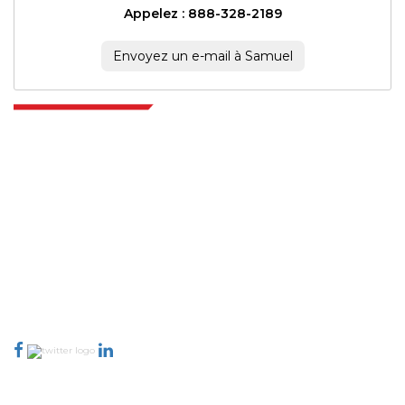
Appelez : 888-328-2189
Envoyez un e-mail à Samuel
Extrapolate dispose d'un réseau raffiné d'éditeurs de premier plan à
travers le monde couvrant les marchés et les micro-marchés qui
apportent le pouvoir de prise de décision. Notre réseau d'éditeurs est
classé en fonction de la qualité des rapports produits ainsi que de
l'indexation des commentaires des clients.
talk@extrapolate.com
888-328-2189
Connectez-vous avec nous
Secteur d'activité