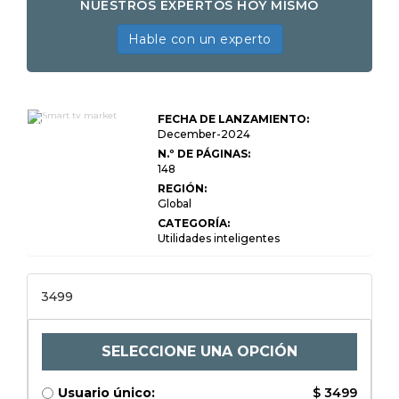
NUESTROS EXPERTOS HOY MISMO
Hable con un experto
Smart TV
FECHA DE LANZAMIENTO:
Market by
Technology
December-2024
(LED, OLED,
N.º DE PÁGINAS:
QLED, LCD,
148
Mini-LED, 4K,
8K), por
REGIÓN:
aplicación
Global
(residencial,
comercial,
CATEGORÍA:
juegos), por
Utilidades inteligentes
usuario final
(consumidores,
empresas,
instituciones
3499
educativas) y
análisis
regional, 2024-
2031
SELECCIONE UNA OPCIÓN
Usuario único:
$ 3499