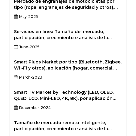
2024-2031
(atomizador, mod de vape, cartomizer, e-liquid
Mercado de engranajes de motocicletas por
y otros), y región, perspectiva de mercado,
tipo (ropa, engranajes de seguridad y otros),
inteligencia de mercado, análisis integral, datos
canal de distribución (en línea y fuera de línea)
May-2025
históricos, y forecast para 2023-2032222222.
y región - perspectiva del mercado, inteligencia
de mercado, análisis integral, datos históricos y
pronóstico para 2023 - 2032
Servicios en línea Tamaño del mercado,
participación, crecimiento e análisis de la
industria, por tipo de servicio (limpieza,
June-2025
reparación y mantenimiento, paisajismo,
control de plagas, belleza y bienestar, tutoría,
otros) por tipo de plataforma (aplicaciones
Smart Plugs Market por tipo (Bluetooth, Zigbee,
móviles basadas en la web) por usuario final
Wi -Fi y otros), aplicación (hogar, comercial,
(residencial, comercial) y análisis regionales,
industrial) y región - perspectiva del mercado,
March-2023
2024-2031
inteligencia de mercado, análisis integral, datos
históricos y pronóstico para 2023 - 20303030
Smart TV Market by Technology (LED, OLED,
QLED, LCD, Mini-LED, 4K, 8K), por aplicación
(residencial, comercial, juegos), por usuario
December-2024
final (consumidores, empresas, instituciones
educativas) y análisis regional, 2024-2031
Tamaño de mercado remoto inteligente,
participación, crecimiento e análisis de la
industria, por tipo (control remoto inteligente