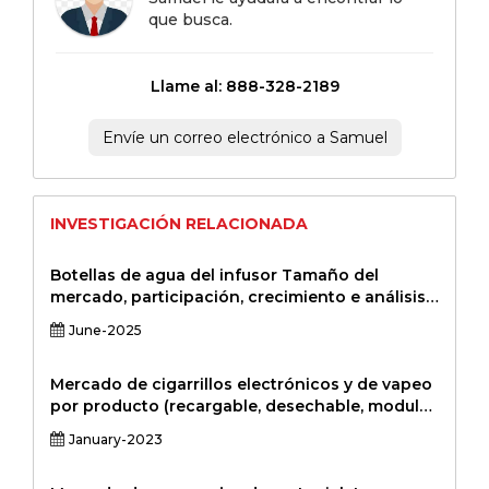
que busca.
Llame al: 888-328-2189
Envíe un correo electrónico a Samuel
INVESTIGACIÓN RELACIONADA
Botellas de agua del infusor Tamaño del
mercado, participación, crecimiento e análisis
de la industria, por tipo de producto (botellas
June-2025
de plástico infusor, botellas de infusores de
vidrio, botellas de infusores de acero
inoxidable), por capacidad (menos de 500 ml,
Mercado de cigarrillos electrónicos y de vapeo
500 ml-1 litro, por encima de 1 litro), por canal
por producto (recargable, desechable, modular,
(minoristas minoristas en línea, en línea, en
modular y otros), canal de distribución (en
January-2023
línea, instituciones de hyperkets/hypperkets,
línea, tienda minorista y tienda especializada
otros), otros), por parte de las ciudad Análisis,
de cigarrillos electrónicos), y componentes