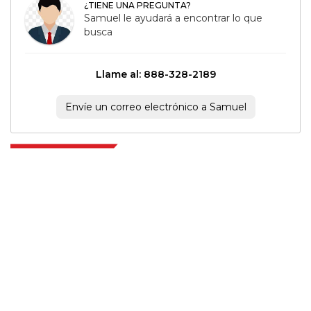
¿TIENE UNA PREGUNTA?
Samuel le ayudará a encontrar lo que
busca
Llame al: 888-328-2189
Envíe un correo electrónico a Samuel
Extrapolate cuenta con una red refinada de los mejores editores de todo el
mundo que cubren mercados y micromercados y que aportan poder
para la toma de decisiones. Nuestra red de editores se clasifica en función
de la calidad de los informes producidos junto con la indexación de los
comentarios de los clientes.
talk@extrapolate.com
888-328-2189
Conéctese con nosotros