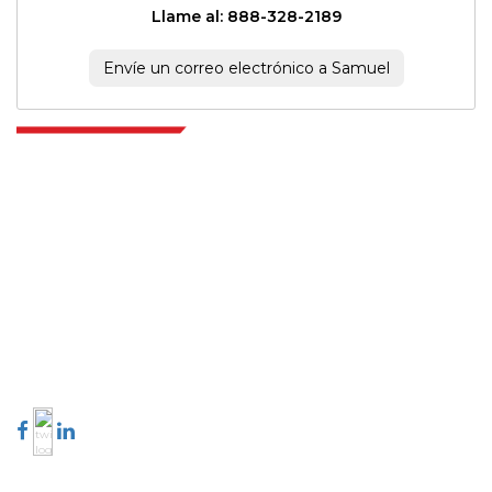
Llame al: 888-328-2189
Envíe un correo electrónico a Samuel
Extrapolate cuenta con una red refinada de los mejores editores de todo el
mundo que cubren mercados y micromercados y que aportan poder
para la toma de decisiones. Nuestra red de editores se clasifica en función
de la calidad de los informes producidos junto con la indexación de los
comentarios de los clientes.
talk@extrapolate.com
888-328-2189
Conéctese con nosotros
Industria