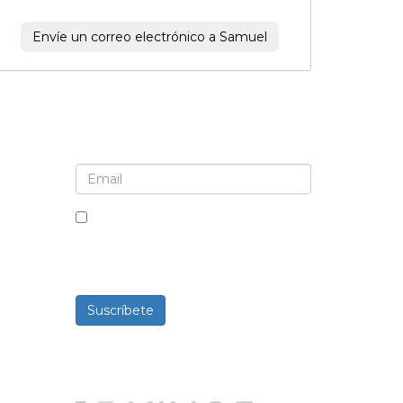
Envíe un correo electrónico a Samuel
Suscríbete al boletín informativo y a las
actualizaciones
Al marcar esta casilla, aceptas
recibir boletines informativos y
comunicaciones.
Suscríbete
Desarrollado por