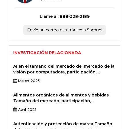
Llame al: 888-328-2189
Envíe un correo electrónico a Samuel
INVESTIGACIÓN RELACIONADA
AI en el tamaño del mercado del mercado de la
visión por computadora, participación,
crecimiento e análisis de la industria, por
March-2025
tecnología (aprendizaje automático,
aprendizaje profundo, redes neuronales
convolucionales (CNN), aprendizaje de
Alimentos orgánicos de alimentos y bebidas
refuerzo, otros), por aplicación (atención
Tamaño del mercado, participación,
médica, automotriz, seguridad y vigilancia,
crecimiento e análisis de la industria, por tipo
April-2025
minorista, fabricación, aeroespace y defensa,
de producto (frutas y verduras orgánicas,
otros), por endser (industrial, electronics de
lácteos orgánicos, carne orgánica, alimentos
consumo, salud, automóvil automotriz,
envasados ​​orgánicos, bebidas orgánicas), por
Autenticación y protección de marca Tamaño