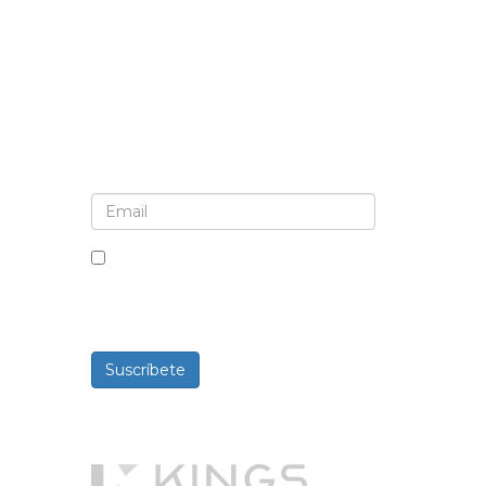
Suscríbete al boletín informativo y a las
actualizaciones
Al marcar esta casilla, aceptas
recibir boletines informativos y
comunicaciones.
Suscríbete
Desarrollado por