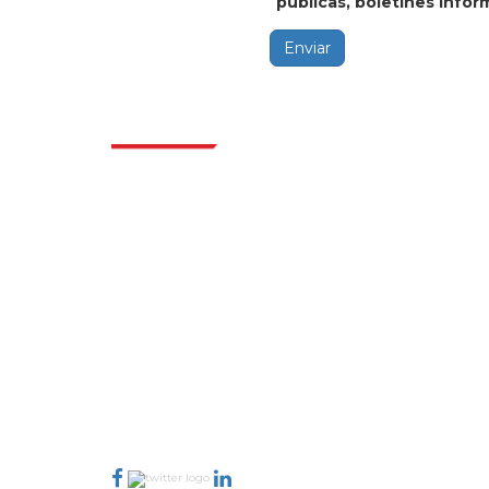
públicas, boletines inform
Enviar
Indus
Extrapolate cuenta con una red refinada de
los mejores editores de todo el mundo que
cubren mercados y micromercados y que
aportan poder para la toma de decisiones.
Nuestra red de editores se clasifica en función
de la calidad de los informes producidos junto
con la indexación de los comentarios de los
clientes.
talk@extrapolate.com
888-328-2189
Conéctese con nosotros