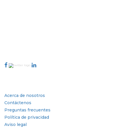
Extrapolate cuenta con una red refinada de los mejores editores de todo el
mundo que cubren mercados y micromercados y que aportan poder
para la toma de decisiones. Nuestra red de editores se clasifica en función
de la calidad de los informes producidos junto con la indexación de los
comentarios de los clientes.
talk@extrapolate.com
888-328-2189
Conéctese con nosotros
Industria
Enlaces rápidos
Acerca de nosotros
Contáctenos
Preguntas frecuentes
Política de privacidad
Aviso legal