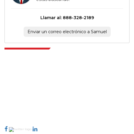
Llamar al: 888-328-2189
Enviar un correo electrónico a Samuel
Extrapolate cuenta con una red refinada de los mejores editores de todo el
mundo que cubren mercados y micromercados y que aportan poder
para la toma de decisiones. Nuestra red de editores se clasifica en función
de la calidad de los informes producidos junto con la indexación de los
comentarios de los clientes.
talk@extrapolate.com
888-328-2189
Conéctese con nosotros