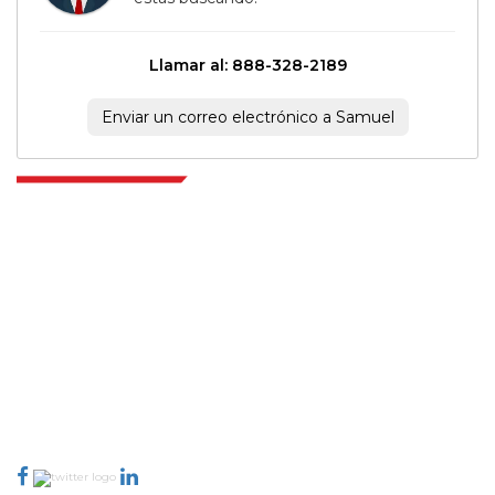
Llamar al: 888-328-2189
Enviar un correo electrónico a Samuel
Extrapolate cuenta con una red refinada de los mejores editores de todo el
mundo que cubren mercados y micromercados y que aportan poder
para la toma de decisiones. Nuestra red de editores se clasifica en función
de la calidad de los informes producidos junto con la indexación de los
comentarios de los clientes.
talk@extrapolate.com
888-328-2189
Conéctese con nosotros