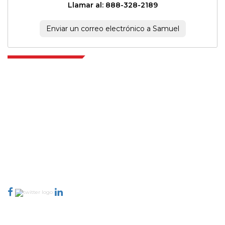
Llamar al: 888-328-2189
Enviar un correo electrónico a Samuel
Extrapolate cuenta con una red refinada de los mejores editores de todo el
mundo que cubren mercados y micromercados y que aportan poder
para la toma de decisiones. Nuestra red de editores se clasifica en función
de la calidad de los informes producidos junto con la indexación de los
comentarios de los clientes.
talk@extrapolate.com
888-328-2189
Conéctese con nosotros
Industria