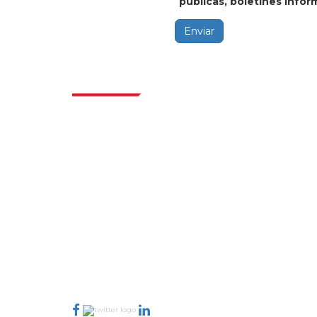
públicas, boletines inform
Enviar
Indus
Extrapolate cuenta con una red refinada de
los mejores editores de todo el mundo que
cubren mercados y micromercados y que
aportan poder para la toma de decisiones.
Nuestra red de editores se clasifica en función
de la calidad de los informes producidos junto
con la indexación de los comentarios de los
clientes.
talk@extrapolate.com
888-328-2189
Conéctese con nosotros