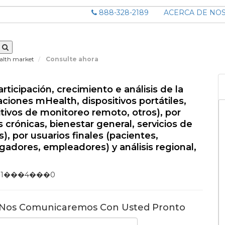
888-328-2189
ACERCA DE NO
alth market
Consulte ahora
cipación, crecimiento e análisis de la
aciones mHealth, dispositivos portátiles,
tivos de monitoreo remoto, otros), por
crónicas, bienestar general, servicios de
), por usuarios finales (pacientes,
adores, empleadores) y análisis regional,
1���4���0
 Nos Comunicaremos Con Usted Pronto