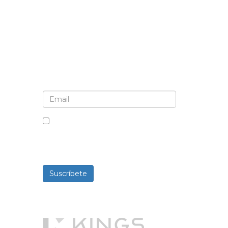
Suscríbete al boletín informativo y a las
actualizaciones
Al marcar esta casilla, aceptas
recibir boletines informativos y
comunicaciones.
Suscríbete
Desarrollado por