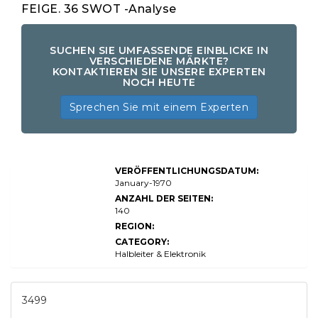
FEIGE. 36 SWOT -Analyse
SUCHEN SIE UMFASSENDE EINBLICKE IN
VERSCHIEDENE MÄRKTE?
KONTAKTIEREN SIE UNSERE EXPERTEN
NOCH HEUTE
Sprechen Sie mit einem Experten
Flyback-Transformer-
VERÖFFENTLICHUNGSDATUM:
Marktgröße, Aktien,
Wachstums- und
January-1970
Branchenanalyse nach
ANZAHL DER SEITEN:
Produkttyp (AC-DC
140
Flyback-
Transformatoren, DC-DC-
REGION:
Flyback-
CATEGORY:
Transformatoren), nach
Anwendung
Halbleiter & Elektronik
(Unterhaltungselektronik,
Automobile, industrielle
Automatisierung,
Telekommunikation,
3499
medizinische Geräte,
LED-Beleuchtung), nach