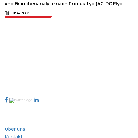
und Branchenanalyse nach Produkttyp (AC-DC Flyb
June-2025
Extrapolate verfügt über ein ausgefeiltes Netzwerk von Top-Publishern
auf der ganzen Welt, die Märkte und Mikromärkte abdecken und
Entscheidungsgewalt mitbringen. Unser Netzwerk von Publishern wird
basierend auf der Qualität der erstellten Berichte und der Indizierung von
Kundenfeedback bewertet.
talk@extrapolate.com
888-328-2189
Kontaktieren Sie uns
Branche
Schnellzugriffe
Über uns
Kontakt