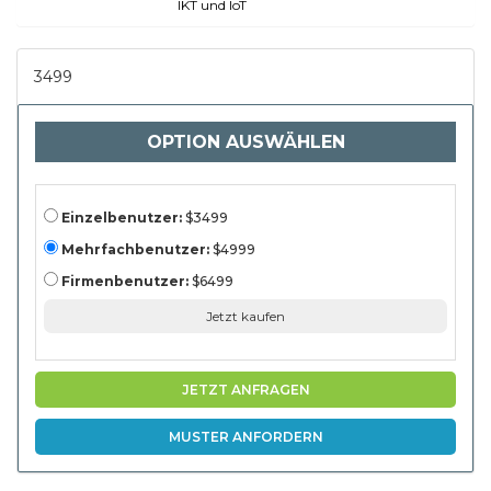
Lernen,
IKT und IoT
Verarbeitung
natürlicher
Sprache), nach
Anwendung
3499
(Gesundheitswesen,
Finanzen,
Einzelhandel,
Fertigung), durch
OPTION AUSWÄHLEN
Endbenutzer (große
Unternehmen,
kleine und
mittelgroße
Unternehmen
(KMU)) und
Einzelbenutzer:
$3499
regionale Analyse,
2024-2031
Mehrfachbenutzer:
$4999
Firmenbenutzer:
$6499
Jetzt kaufen
JETZT ANFRAGEN
MUSTER ANFORDERN