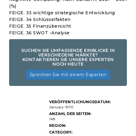
(%)
FEIGE. 33 wichtige strategische Entwicklung
FEIGE. 34 Schlüsselfakten
FEIGE. 35 Finanzübersicht
FEIGE. 36 SWOT -Analyse
SUCHEN SIE UMFASSENDE EINBLICKE IN
VERSCHIEDENE MÄRKTE?
KONTAKTIEREN SIE UNSERE EXPERTEN
NOCH HEUTE
Sprechen Sie mit einem Experten
Kognitive
VERÖFFENTLICHUNGSDATUM:
Computing-
Marktgröße, Anteil,
January-1970
Wachstums- und
ANZAHL DER SEITEN:
Branchenanalyse,
148
nach Technologie
(künstliche
REGION:
Intelligenz,
CATEGORY:
maschinelles