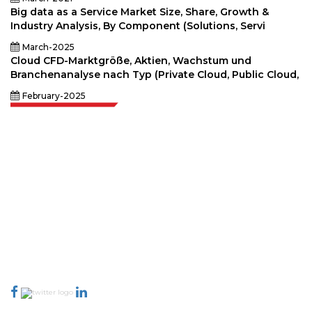
Big data as a Service Market Size, Share, Growth &
Industry Analysis, By Component (Solutions, Servi
March-2025
Cloud CFD-Marktgröße, Aktien, Wachstum und
Branchenanalyse nach Typ (Private Cloud, Public Cloud,
February-2025
Extrapolate verfügt über ein ausgefeiltes Netzwerk von Top-Publishern
auf der ganzen Welt, die Märkte und Mikromärkte abdecken und
Entscheidungsgewalt mitbringen. Unser Netzwerk von Publishern wird
basierend auf der Qualität der erstellten Berichte und der Indizierung von
Kundenfeedback bewertet.
talk@extrapolate.com
888-328-2189
Kontaktieren Sie uns