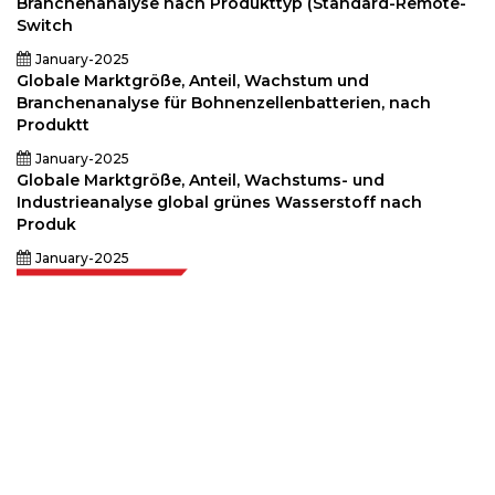
Branchenanalyse nach Produkttyp (Standard-Remote-
Switch
January-2025
Globale Marktgröße, Anteil, Wachstum und
Branchenanalyse für Bohnenzellenbatterien, nach
Produktt
January-2025
Globale Marktgröße, Anteil, Wachstums- und
Industrieanalyse global grünes Wasserstoff nach
Produk
January-2025
Extrapolate verfügt über ein ausgefeiltes Netzwerk von Top-Publishern
auf der ganzen Welt, die Märkte und Mikromärkte abdecken und
Entscheidungsgewalt mitbringen. Unser Netzwerk von Publishern wird
basierend auf der Qualität der erstellten Berichte und der Indizierung von
Kundenfeedback bewertet.
talk@extrapolate.com
888-328-2189