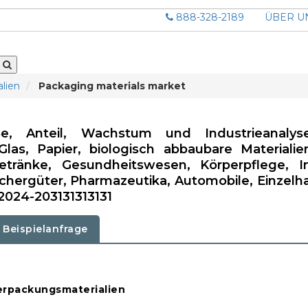
888-328-2189
ÜBER U
alien
Packaging materials market
ße, Anteil, Wachstum und Industrieanalys
 Glas, Papier, biologisch abbaubare Materialie
ränke, Gesundheitswesen, Körperpflege, Ind
chergüter, Pharmazeutika, Automobile, Einzelha
2024-203131313131
Beispielanfrage
Verpackungsmaterialien