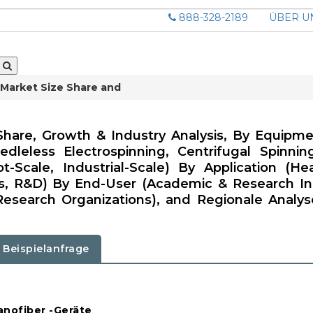
888-328-2189
ÜBER U
Market Size Share and
Share, Growth & Industry Analysis, By Equipm
dleless Electrospinning, Centrifugal Spinnin
t-Scale, Industrial-Scale) By Application (Hea
nics, R&D) By End-User (Academic & Research Ins
 Research Organizations), and Regionale Analys
Beispielanfrage
anofiber -Geräte