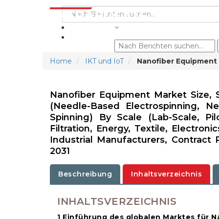
BRANCHEN
Home
IKT und IoT
Nanofiber Equipment 
Nanofiber Equipment Market Size, 
(Needle-Based Electrospinning, Nee
Spinning) By Scale (Lab-Scale, Pilo
Filtration, Energy, Textile, Electro
Industrial Manufacturers, Contract
2031
Beschreibung
Inhaltsverzeichnis
INHALTSVERZEICHNIS
1 Einführung des globalen Marktes für N