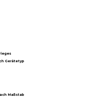
rieges
ach Gerätetyp
 nach Maßstab