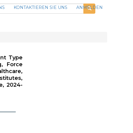
NS
KONTAKTIEREN SIE UNS
ANMELDEN
ent Type
g, Force
lthcare,
titutes,
e, 2024-