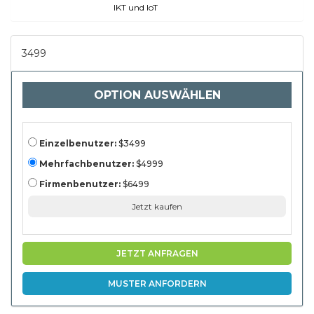
(Einzelhandel,
IKT und IoT
Gesundheitswesen,
Lebensmittel und
Getränke,
Verbraucherelektronik,
3499
andere) und regionale
Analyse, 2024-2031
OPTION AUSWÄHLEN
Einzelbenutzer:
$3499
Mehrfachbenutzer:
$4999
Firmenbenutzer:
$6499
Jetzt kaufen
JETZT ANFRAGEN
MUSTER ANFORDERN