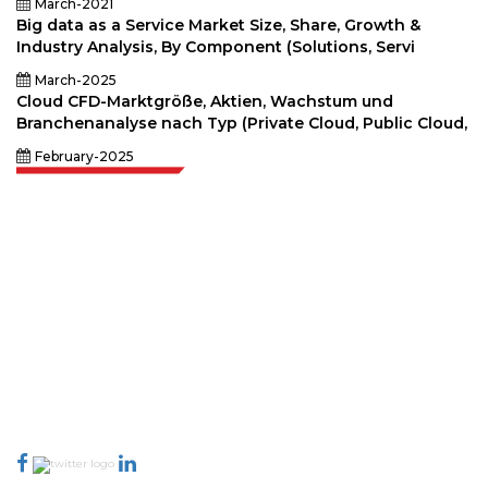
March-2021
Big data as a Service Market Size, Share, Growth &
Industry Analysis, By Component (Solutions, Servi
March-2025
Cloud CFD-Marktgröße, Aktien, Wachstum und
Branchenanalyse nach Typ (Private Cloud, Public Cloud,
February-2025
Extrapolate verfügt über ein ausgefeiltes Netzwerk von Top-Publishern
auf der ganzen Welt, die Märkte und Mikromärkte abdecken und
Entscheidungsgewalt mitbringen. Unser Netzwerk von Publishern wird
basierend auf der Qualität der erstellten Berichte und der Indizierung von
Kundenfeedback bewertet.
talk@extrapolate.com
888-328-2189
Kontaktieren Sie uns