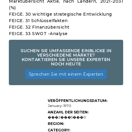
Marktübersicht Aktie, nach Ländern, 2021-2031
(%)
FEIGE. 30 wichtige strategische Entwicklung
FEIGE. 31 Schlüsselfakten
FEIGE. 32 Finanzübersicht
FEIGE. 33 SWOT -Analyse
SUCHEN SIE UMFASSENDE EINBLICKE IN
VERSCHIEDENE MÄRKTE?
KONTAKTIEREN SIE UNSERE EXPERTEN
NOCH HEUTE
Sprechen Sie mit einem Experten
E-Commerce-
VERÖFFENTLICHUNGSDATUM:
Logistikmarktgröße,
Aktien, Wachstums-
January-1970
und Branchenanalyse,
ANZAHL DER SEITEN:
nach Servicetyp
���2���5���0
(Transport, Lagerung,
Auftragserfüllung,
REGION:
Last-Mile-Lieferung),
CATEGORY:
nach Endbenutzer