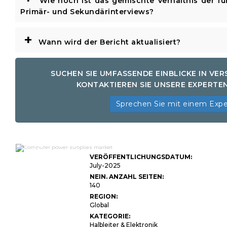
Wie hoch ist das gemischte Verhältnis der fü
Primär- und Sekundärinterviews?
+
Wann wird der Bericht aktualisiert?
SUCHEN SIE UMFASSENDE EINBLICKE IN VE
KONTAKTIEREN SIE UNSERE EXPERTE
Sprechen Sie mit einem Exp
Marktgröße, Aktien und
CoVID-19-Auswirkungen
VERÖFFENTLICHUNGSDATUM:
an die Computernetzteile,
nach Typ
July-2025
(Wechselstromversorgung,
NEIN. ANZAHL SEITEN:
DC-Stromversorgung),
140
nach Ausgangsleistung
(niedrig, mittel, hoch,
REGION:
hoch), nach Anwendung
Global
(Computer, Laptops) und
nach Region
KATEGORIE:
(Nordamerika, Europa,
Halbleiter & Elektronik