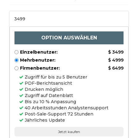
Asien-Pazifik,
Lateinamerika, Naher
Osten und Afrika), Analyse
und Vorhersage 2022-
2028
3499
OPTION AUSWÄHLEN
Einzelbenutzer:
$ 3499
Mehrbenutzer:
$ 4999
Firmenbenutzer:
$ 6499
Zugriff für bis zu 5 Benutzer
PDF-Berichtsansicht
Drucken möglich
Zugriff auf Datenblatt
Bis zu 10 % Anpassung
40 Arbeitsstunden Analystensupport
Post-Sale-Support 72 Stunden
Jährliches Update
Jetzt kaufen