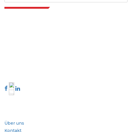
Extrapolate verfügt über ein ausgefeiltes Netzwerk von Top-Publishern
auf der ganzen Welt, die Märkte und Mikromärkte abdecken und
Entscheidungsgewalt mitbringen. Unser Netzwerk von Publishern wird
basierend auf der Qualität der erstellten Berichte und der Indizierung von
Kundenfeedback bewertet.
talk@extrapolate.com
888-328-2189
Kontaktieren Sie uns
Branche
Schnellzugriffe
Über uns
Kontakt