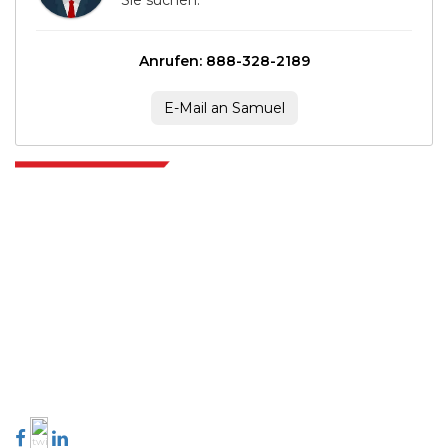
Sie suchen.
Anrufen: 888-328-2189
E-Mail an Samuel
Extrapolate verfügt über ein ausgefeiltes Netzwerk von Top-Publishern
auf der ganzen Welt, die Märkte und Mikromärkte abdecken und
Entscheidungsgewalt mitbringen. Unser Netzwerk von Publishern wird
basierend auf der Qualität der erstellten Berichte und der Indizierung von
Kundenfeedback bewertet.
talk@extrapolate.com
888-328-2189
Kontaktieren Sie uns