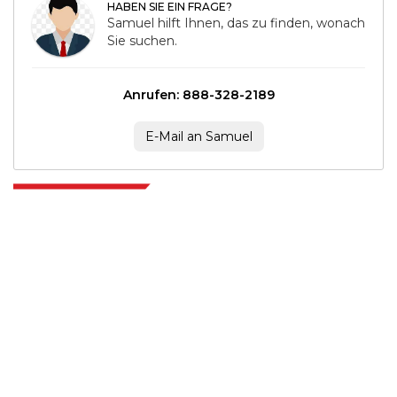
HABEN SIE EIN FRAGE?
Samuel hilft Ihnen, das zu finden, wonach
Sie suchen.
Anrufen: 888-328-2189
E-Mail an Samuel
Extrapolate verfügt über ein ausgefeiltes Netzwerk von Top-Publishern
auf der ganzen Welt, die Märkte und Mikromärkte abdecken und
Entscheidungsgewalt mitbringen. Unser Netzwerk von Publishern wird
basierend auf der Qualität der erstellten Berichte und der Indizierung von
Kundenfeedback bewertet.
talk@extrapolate.com
888-328-2189
Kontaktieren Sie uns