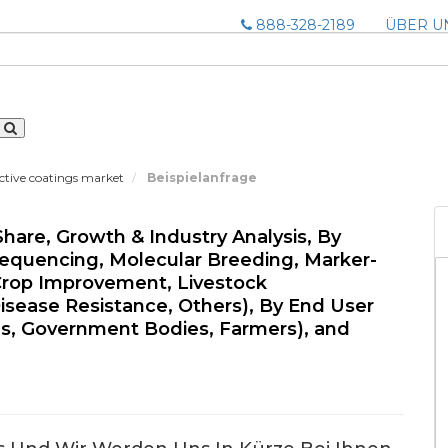
888-328-2189
ÜBER U
ective coatings market
Beispielanfrage
Share, Growth & Industry Analysis, By
Sequencing, Molecular Breeding, Marker-
(Crop Improvement, Livestock
ease Resistance, Others), By End User
ons, Government Bodies, Farmers), and