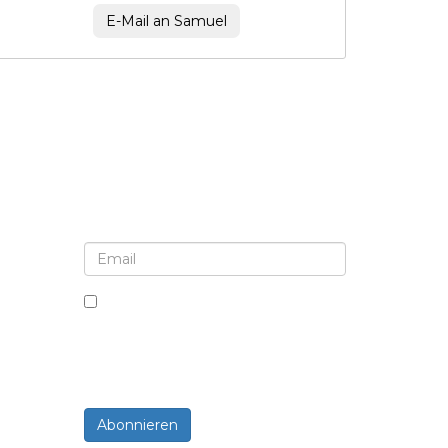
E-Mail an Samuel
Melden Sie sich für Newsletter und
Updates an
Indem Sie dieses Kästchen
ankreuzen, stimmen Sie dem
Erhalt von Newslettern und
Mitteilungen zu.
Abonnieren