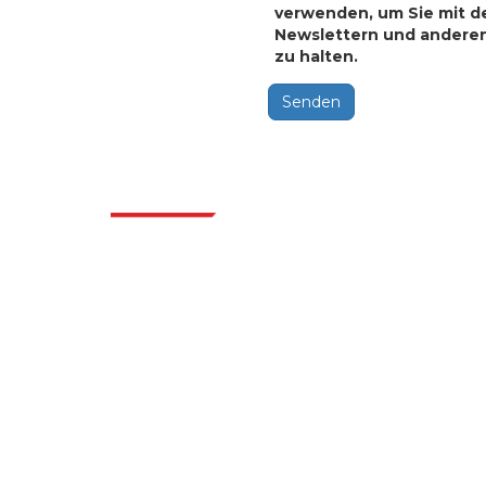
verwenden, um Sie mit d
Newslettern und andere
zu halten.
Senden
Bran
Extrapolate verfügt über ein ausgefeiltes
Netzwerk von Top-Publishern auf der
ganzen Welt, die Märkte und Mikromärkte
abdecken und Entscheidungsgewalt
mitbringen. Unser Netzwerk von Publishern
wird basierend auf der Qualität der erstellten
Berichte und der Indizierung von
Kundenfeedback bewertet.
talk@extrapolate.com
888-328-2189