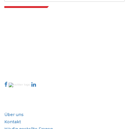
Extrapolate verfügt über ein ausgefeiltes Netzwerk von Top-Publishern
auf der ganzen Welt, die Märkte und Mikromärkte abdecken und
Entscheidungsgewalt mitbringen. Unser Netzwerk von Publishern wird
basierend auf der Qualität der erstellten Berichte und der Indizierung von
Kundenfeedback bewertet.
talk@extrapolate.com
888-328-2189
Kontaktieren Sie uns
Branche
Schnellzugriffe
Über uns
Kontakt