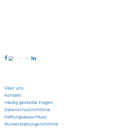
Extrapolate verfügt über ein ausgefeiltes Netzwerk von Top-Publishern
auf der ganzen Welt, die Märkte und Mikromärkte abdecken und
Entscheidungsgewalt mitbringen. Unser Netzwerk von Publishern wird
basierend auf der Qualität der erstellten Berichte und der Indizierung von
Kundenfeedback bewertet.
talk@extrapolate.com
888-328-2189
Kontaktieren Sie uns
Branche
Schnellzugriffe
Über uns
Kontakt
Häufig gestellte Fragen
Datenschutzrichtlinie
Haftungsausschluss
Rückerstattungsrichtlinie