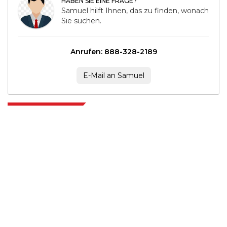
HABEN SIE EINE FRAGE?
Samuel hilft Ihnen, das zu finden, wonach
Sie suchen.
Anrufen: 888-328-2189
E-Mail an Samuel
Extrapolate verfügt über ein ausgefeiltes Netzwerk von Top-Publishern
auf der ganzen Welt, die Märkte und Mikromärkte abdecken und
Entscheidungsgewalt mitbringen. Unser Netzwerk von Publishern wird
basierend auf der Qualität der erstellten Berichte und der Indizierung von
Kundenfeedback bewertet.
talk@extrapolate.com
888-328-2189
Kontaktieren Sie uns