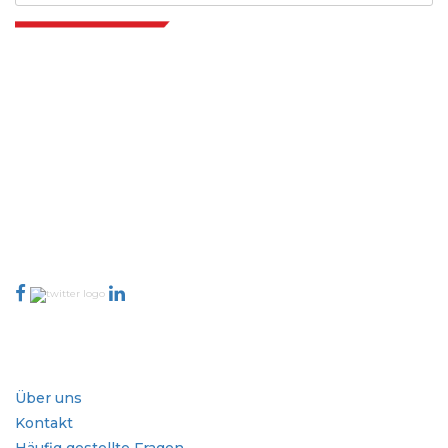
Extrapolate verfügt über ein ausgefeiltes Netzwerk von Top-Publishern
auf der ganzen Welt, die Märkte und Mikromärkte abdecken und
Entscheidungsgewalt mitbringen. Unser Netzwerk von Publishern wird
basierend auf der Qualität der erstellten Berichte und der Indizierung von
Kundenfeedback bewertet.
talk@extrapolate.com
888-328-2189
Kontaktieren Sie uns
Branche
Schnellzugriffe
Über uns
Kontakt